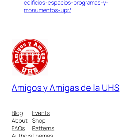
edificios-espacios-programas-y-
monumentos-upr/
Amigos y Amigas de la UHS
Blog
Events
About
Shop
FAQs
Patterns
Authors
Themes